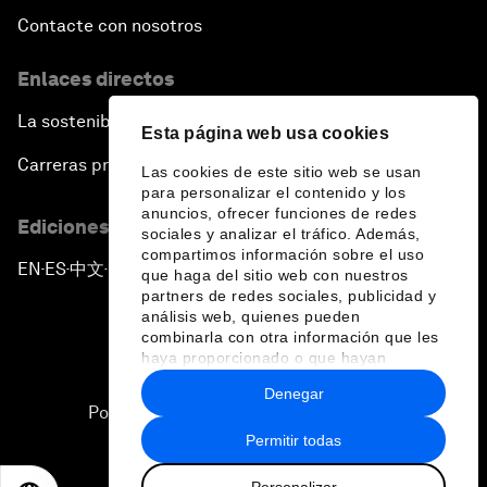
Contacte con nosotros
Enlaces directos
La sostenibilidad en el Foro
Esta página web usa cookies
Carreras profesionales
Las cookies de este sitio web se usan
para personalizar el contenido y los
anuncios, ofrecer funciones de redes
Ediciones en otros idiomas
sociales y analizar el tráfico. Además,
compartimos información sobre el uso
EN
ES
中文
日本語
▪
▪
▪
que haga del sitio web con nuestros
partners de redes sociales, publicidad y
análisis web, quienes pueden
combinarla con otra información que les
haya proporcionado o que hayan
recopilado a partir del uso que haya
Denegar
hecho de sus servicios.
Política de privacidad y normas de uso
Permitir todas
Sitemap
Personalizar