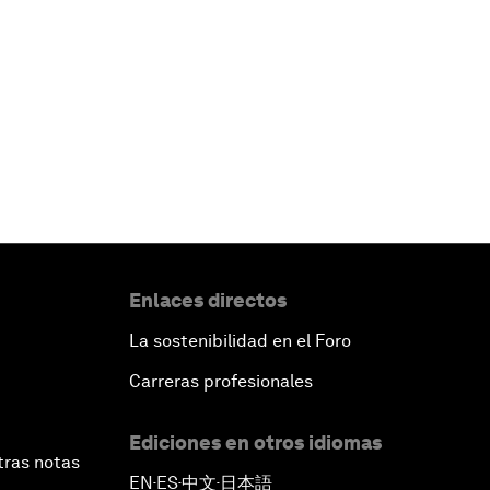
Enlaces directos
La sostenibilidad en el Foro
Carreras profesionales
Ediciones en otros idiomas
tras notas
EN
ES
中文
日本語
▪
▪
▪