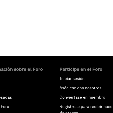
ación sobre el Foro
Participe en el Foro
Iniciar sesión
Asóciese con nosotros
esadas
Conviértase en miembro
 Foro
Regístrese para recibir nues
de prensa