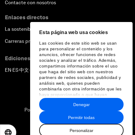
Contacte con nosotros
Enlaces directos
La sostenibilidad en el Foro
Esta página web usa cookies
Carreras profesionales
Las cookies de este sitio web se usan
para personalizar el contenido y los
anuncios, ofrecer funciones de redes
Ediciones en otros idiomas
sociales y analizar el tráfico. Además,
compartimos información sobre el uso
EN
ES
中文
日本語
▪
▪
▪
que haga del sitio web con nuestros
partners de redes sociales, publicidad y
análisis web, quienes pueden
combinarla con otra información que les
haya proporcionado o que hayan
recopilado a partir del uso que haya
Denegar
hecho de sus servicios.
Política de privacidad y normas de uso
Permitir todas
Sitemap
Personalizar
©
2026
Foro Económico Mundial
EN
ES
中文
日本語