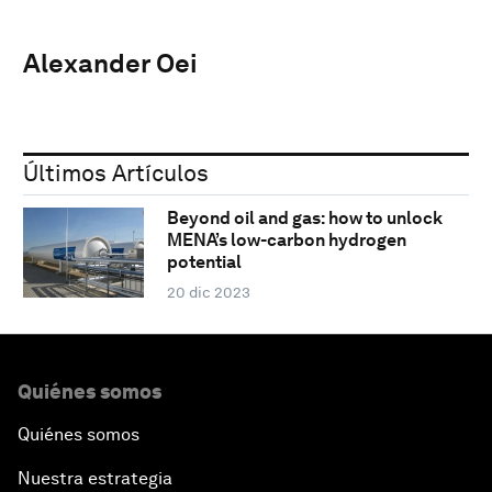
Alexander Oei
Últimos Artículos
Beyond oil and gas: how to unlock
MENA’s low-carbon hydrogen
potential
20 dic 2023
Quiénes somos
Quiénes somos
Nuestra estrategia