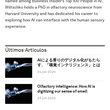
named among Business Insider’s Top 100 People in AI.
Wiltschko holds a PhD in olfactory neuroscience from
Harvard University and has dedicated his career to
exploring how AI can interface with the human sensory
experience.
Últimos Artículos
AIによる香りのデジタル化がもたら
す、「嗅覚インテリジェンス」とは
24 jun 2025
Olfactory intelligence: How AI is
digitizing our sense of smell
23 jun 2025