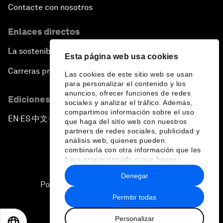
Contacte con nosotros
Enlaces directos
La sostenibilidad en el Foro
Esta página web usa cookies
Carreras profesionales
Las cookies de este sitio web se usan
para personalizar el contenido y los
anuncios, ofrecer funciones de redes
Ediciones en otros idiomas
sociales y analizar el tráfico. Además,
compartimos información sobre el uso
EN
ES
中文
日本語
▪
▪
▪
que haga del sitio web con nuestros
partners de redes sociales, publicidad y
análisis web, quienes pueden
combinarla con otra información que les
haya proporcionado o que hayan
recopilado a partir del uso que haya
Denegar
hecho de sus servicios.
Política de privacidad y normas de uso
Permitir todas
Sitemap
Personalizar
©
2026
Foro Económico Mundial
EN
ES
中文
日本語