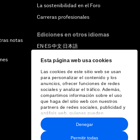
La sostenibilidad en el Foro
Carreras profesionales
Ediciones en otros idiomas
tras notas
EN
ES
中文
日本語
▪
▪
▪
ines
Esta página web usa cookies
Las cookies de este sitio web se usan
para personalizar el contenido y los
anuncios, ofrecer funciones de redes
sociales y analizar el tráfico. Además,
compartimos información sobre el uso
que haga del sitio web con nuestros
partners de redes sociales, publicidad y
análisis web, quienes pueden
combinarla con otra información que les
Denegar
haya proporcionado o que hayan
recopilado a partir del uso que haya
hecho de sus servicios.
Permitir todas