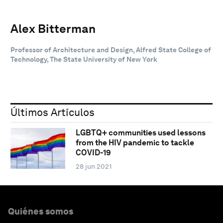
Alex Bitterman
Professor of Architecture and Design, Alfred State College of
Technology, The State University of New York
Últimos Artículos
LGBTQ+ communities used lessons
from the HIV pandemic to tackle
COVID-19
28 jun 2021
Quiénes somos