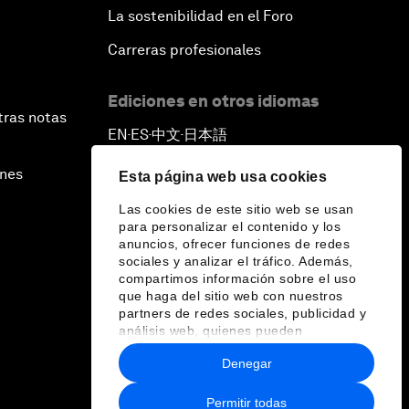
La sostenibilidad en el Foro
Carreras profesionales
Ediciones en otros idiomas
tras notas
EN
ES
中文
日本語
▪
▪
▪
ines
Esta página web usa cookies
Las cookies de este sitio web se usan
para personalizar el contenido y los
anuncios, ofrecer funciones de redes
sociales y analizar el tráfico. Además,
compartimos información sobre el uso
que haga del sitio web con nuestros
partners de redes sociales, publicidad y
análisis web, quienes pueden
combinarla con otra información que les
Denegar
haya proporcionado o que hayan
recopilado a partir del uso que haya
hecho de sus servicios.
Permitir todas