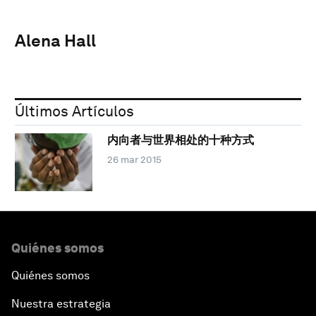
Alena Hall
Últimos Artículos
内向者与世界相处的十种方式
26 mar 2015
Quiénes somos
Quiénes somos
Nuestra estrategia