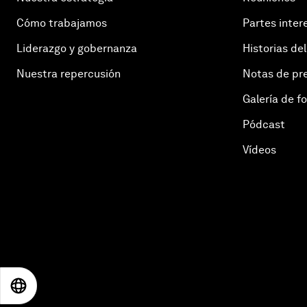
Cómo trabajamos
Partes inter
Liderazgo y gobernanza
Historias del
Nuestra repercusión
Notas de pr
Galería de f
Pódcast
Vídeos
EN
ES
中文
日本語