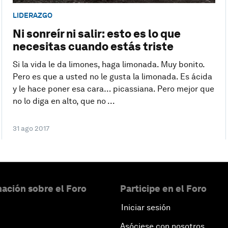
LIDERAZGO
Ni sonreír ni salir: esto es lo que
necesitas cuando estás triste
Si la vida le da limones, haga limonada. Muy bonito.
Pero es que a usted no le gusta la limonada. Es ácida
y le hace poner esa cara… picassiana. Pero mejor que
no lo diga en alto, que no ...
31 ago 2017
ación sobre el Foro
Participe en el Foro
Iniciar sesión
Asóciese con nosotros