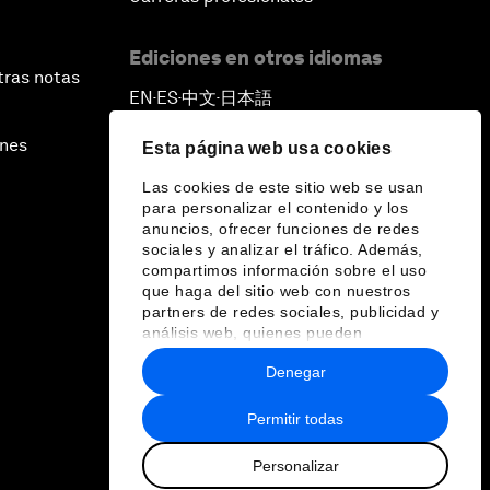
Ediciones en otros idiomas
tras notas
EN
ES
中文
日本語
▪
▪
▪
ines
Esta página web usa cookies
Las cookies de este sitio web se usan
para personalizar el contenido y los
anuncios, ofrecer funciones de redes
sociales y analizar el tráfico. Además,
compartimos información sobre el uso
que haga del sitio web con nuestros
partners de redes sociales, publicidad y
análisis web, quienes pueden
combinarla con otra información que les
Denegar
haya proporcionado o que hayan
recopilado a partir del uso que haya
hecho de sus servicios.
Permitir todas
Personalizar