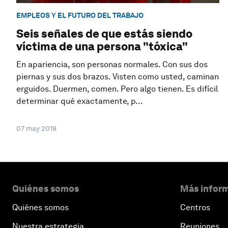
EMPLEOS Y EL FUTURO DEL TRABAJO
Seis señales de que estás siendo
víctima de una persona "tóxica"
En apariencia, son personas normales. Con sus dos
piernas y sus dos brazos. Visten como usted, caminan
erguidos. Duermen, comen. Pero algo tienen. Es difícil
determinar qué exactamente, p...
07 may 2018
Quiénes somos
Más inform
Quiénes somos
Centros
Nuestra estrategia
Reuniones