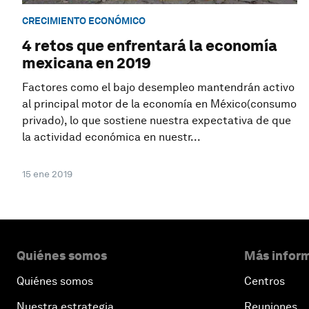
CRECIMIENTO ECONÓMICO
4 retos que enfrentará la economía
mexicana en 2019
Factores como el bajo desempleo mantendrán activo
al principal motor de la economía en México(consumo
privado), lo que sostiene nuestra expectativa de que
la actividad económica en nuestr...
15 ene 2019
Quiénes somos
Más inform
Quiénes somos
Centros
Nuestra estrategia
Reuniones