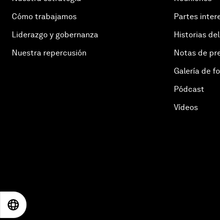
Cómo trabajamos
Partes inter
Liderazgo y gobernanza
Historias del
Nuestra repercusión
Notas de pr
Galería de f
Pódcast
Vídeos
EN
ES
中文
日本語