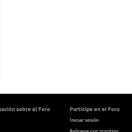
ación sobre el Foro
Participe en el Foro
Iniciar sesión
Asóciese con nosotros