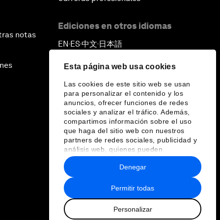
Ediciones en otros idiomas
tras notas
EN
ES
中文
日本語
▪
▪
▪
ines
Esta página web usa cookies
Las cookies de este sitio web se usan
para personalizar el contenido y los
anuncios, ofrecer funciones de redes
sociales y analizar el tráfico. Además,
compartimos información sobre el uso
que haga del sitio web con nuestros
partners de redes sociales, publicidad y
análisis web, quienes pueden
combinarla con otra información que les
Denegar
haya proporcionado o que hayan
recopilado a partir del uso que haya
hecho de sus servicios.
Permitir todas
Personalizar