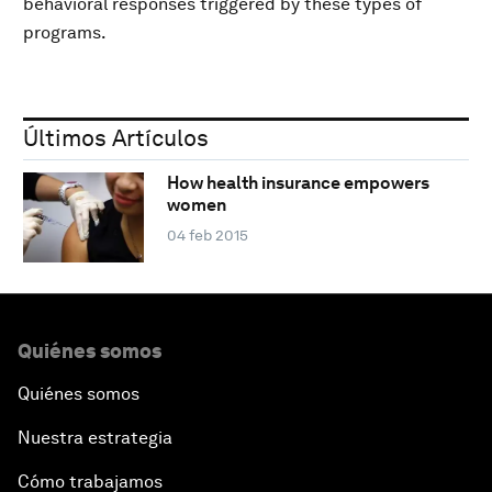
behavioral responses triggered by these types of
programs.
Últimos Artículos
How health insurance empowers
women
04 feb 2015
Quiénes somos
Quiénes somos
Nuestra estrategia
Cómo trabajamos