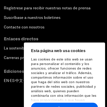
Regístrese para recibir nuestras notas de prensa
Suscríbase a nuestros boletines
Contacte con nosotros
Enlaces directos
La sostenibilidad en el Foro
Esta página web usa cookies
Carreras profesionales
Las cookies de este sitio web se usan
para personalizar el contenido y los
anuncios, ofrecer funciones de redes
Ediciones en otros idiomas
sociales y analizar el tráfico. Además,
compartimos información sobre el uso
EN
ES
中文
日本語
▪
▪
▪
que haga del sitio web con nuestros
partners de redes sociales, publicidad y
análisis web, quienes pueden
combinarla con otra información que les
haya proporcionado o que hayan
recopilado a partir del uso que haya