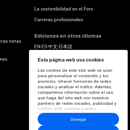
La sostenibilidad en el Foro
Carreras profesionales
Ediciones en otros idiomas
tras notas
EN
ES
中文
日本語
▪
▪
▪
ines
Esta página web usa cookies
Las cookies de este sitio web se usan
para personalizar el contenido y los
anuncios, ofrecer funciones de redes
sociales y analizar el tráfico. Además,
compartimos información sobre el uso
que haga del sitio web con nuestros
partners de redes sociales, publicidad y
análisis web, quienes pueden
combinarla con otra información que les
Denegar
haya proporcionado o que hayan
recopilado a partir del uso que haya