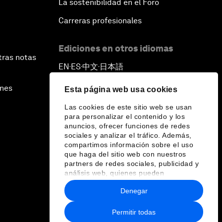
La sostenibilidad en el Foro
Carreras profesionales
Ediciones en otros idiomas
tras notas
EN
ES
中文
日本語
▪
▪
▪
ines
Esta página web usa cookies
Las cookies de este sitio web se usan
para personalizar el contenido y los
anuncios, ofrecer funciones de redes
sociales y analizar el tráfico. Además,
compartimos información sobre el uso
que haga del sitio web con nuestros
partners de redes sociales, publicidad y
análisis web, quienes pueden
combinarla con otra información que les
Denegar
haya proporcionado o que hayan
recopilado a partir del uso que haya
hecho de sus servicios.
Permitir todas