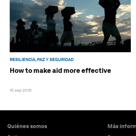
RESILIENCIA, PAZ Y SEGURIDAD
How to make aid more effective
15 sep 2015
Quiénes somos
Más inform