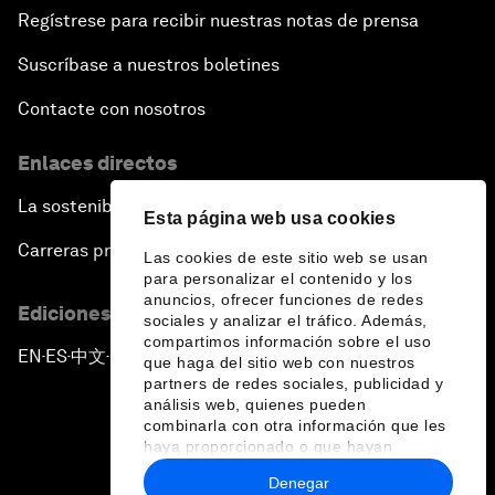
Regístrese para recibir nuestras notas de prensa
Suscríbase a nuestros boletines
Contacte con nosotros
Enlaces directos
La sostenibilidad en el Foro
Esta página web usa cookies
Carreras profesionales
Las cookies de este sitio web se usan
para personalizar el contenido y los
anuncios, ofrecer funciones de redes
Ediciones en otros idiomas
sociales y analizar el tráfico. Además,
compartimos información sobre el uso
EN
ES
中文
日本語
▪
▪
▪
que haga del sitio web con nuestros
partners de redes sociales, publicidad y
análisis web, quienes pueden
combinarla con otra información que les
haya proporcionado o que hayan
recopilado a partir del uso que haya
Denegar
hecho de sus servicios.