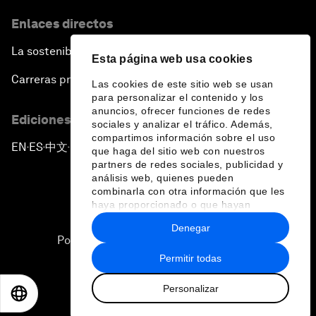
Enlaces directos
La sostenibilidad en el Foro
Esta página web usa cookies
Carreras profesionales
Las cookies de este sitio web se usan
para personalizar el contenido y los
anuncios, ofrecer funciones de redes
Ediciones en otros idiomas
sociales y analizar el tráfico. Además,
compartimos información sobre el uso
EN
ES
中文
日本語
▪
▪
▪
que haga del sitio web con nuestros
partners de redes sociales, publicidad y
análisis web, quienes pueden
combinarla con otra información que les
haya proporcionado o que hayan
recopilado a partir del uso que haya
Denegar
hecho de sus servicios.
Política de privacidad y normas de uso
Permitir todas
Sitemap
Personalizar
©
2026
Foro Económico Mundial
EN
ES
中文
日本語