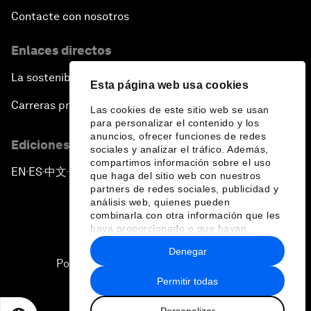
Contacte con nosotros
Enlaces directos
La sostenibilidad en el Foro
Esta página web usa cookies
Carreras profesionales
Las cookies de este sitio web se usan
para personalizar el contenido y los
anuncios, ofrecer funciones de redes
Ediciones en otros idiomas
sociales y analizar el tráfico. Además,
compartimos información sobre el uso
EN
ES
中文
日本語
▪
▪
▪
que haga del sitio web con nuestros
partners de redes sociales, publicidad y
análisis web, quienes pueden
combinarla con otra información que les
haya proporcionado o que hayan
recopilado a partir del uso que haya
Denegar
hecho de sus servicios.
Política de privacidad y normas de uso
Permitir todas
Sitemap
Personalizar