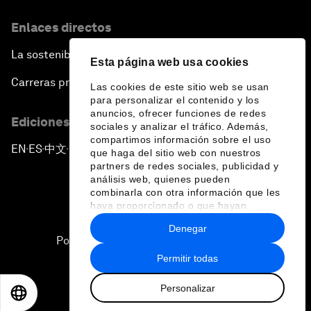
Enlaces directos
La sostenibilidad en el Foro
Esta página web usa cookies
Carreras profesionales
Las cookies de este sitio web se usan
para personalizar el contenido y los
anuncios, ofrecer funciones de redes
Ediciones en otros idiomas
sociales y analizar el tráfico. Además,
compartimos información sobre el uso
EN
ES
中文
日本語
▪
▪
▪
que haga del sitio web con nuestros
partners de redes sociales, publicidad y
análisis web, quienes pueden
combinarla con otra información que les
haya proporcionado o que hayan
recopilado a partir del uso que haya
Denegar
hecho de sus servicios.
Política de privacidad y normas de uso
Permitir todas
Sitemap
Personalizar
©
2026
Foro Económico Mundial
EN
ES
中文
日本語