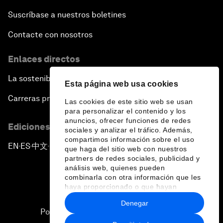
Suscríbase a nuestros boletines
Contacte con nosotros
Enlaces directos
La sostenibilidad en el Foro
Esta página web usa cookies
Carreras profesionales
Las cookies de este sitio web se usan
para personalizar el contenido y los
anuncios, ofrecer funciones de redes
Ediciones en otros idiomas
sociales y analizar el tráfico. Además,
compartimos información sobre el uso
EN
ES
中文
日本語
▪
▪
▪
que haga del sitio web con nuestros
partners de redes sociales, publicidad y
análisis web, quienes pueden
combinarla con otra información que les
haya proporcionado o que hayan
recopilado a partir del uso que haya
Denegar
hecho de sus servicios.
Política de privacidad y normas de uso