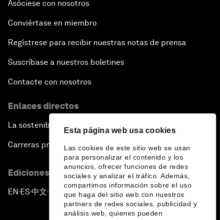
Asóciese con nosotros
Conviértase en miembro
Regístrese para recibir nuestras notas de prensa
Suscríbase a nuestros boletines
Contacte con nosotros
Enlaces directos
La sostenibilidad en el Foro
Esta página web usa cookies
Carreras profesionales
Las cookies de este sitio web se usan
para personalizar el contenido y los
anuncios, ofrecer funciones de redes
Ediciones en otros idiomas
sociales y analizar el tráfico. Además,
compartimos información sobre el uso
EN
ES
中文
日本語
▪
▪
▪
que haga del sitio web con nuestros
partners de redes sociales, publicidad y
análisis web, quienes pueden