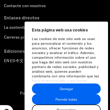
Contacte con nosotros
Enlaces directos
La sostenibilidad en el Foro
Esta página web usa cookies
Carreras profesionales
Las cookies de este sitio web se usan
para personalizar el contenido y los
anuncios, ofrecer funciones de redes
Ediciones en otros idiomas
sociales y analizar el tráfico. Además,
compartimos información sobre el uso
EN
ES
中文
日本語
▪
▪
▪
que haga del sitio web con nuestros
partners de redes sociales, publicidad y
análisis web, quienes pueden
combinarla con otra información que les
haya proporcionado o que hayan
recopilado a partir del uso que haya
Denegar
hecho de sus servicios.
Política de privacidad y normas de uso
Permitir todas
Sitemap
Personalizar