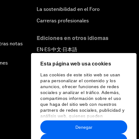
La sostenibilidad en el Foro
Carreras profesionales
Ediciones en otros idiomas
tras notas
EN
ES
中文
日本語
▪
▪
▪
ines
Esta página web usa cookies
Las cookies de este sitio web se usan
para personalizar el contenido y los
anuncios, ofrecer funciones de redes
sociales y analizar el tráfico. Además,
compartimos información sobre el uso
que haga del sitio web con nuestros
partners de redes sociales, publicidad y
análisis web, quienes pueden
combinarla con otra información que les
Denegar
haya proporcionado o que hayan
recopilado a partir del uso que haya