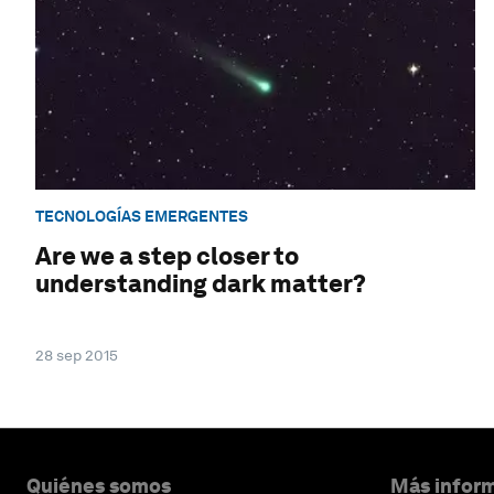
TECNOLOGÍAS EMERGENTES
Are we a step closer to
understanding dark matter?
28 sep 2015
Quiénes somos
Más inform