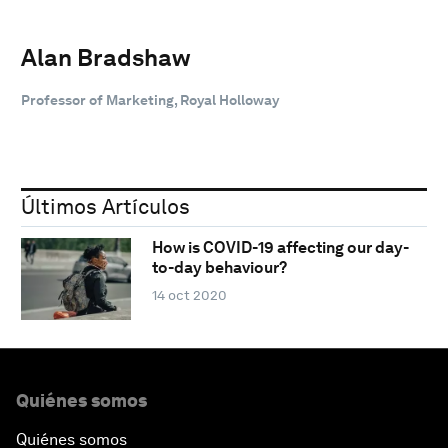
Alan Bradshaw
Professor of Marketing, Royal Holloway
Últimos Artículos
How is COVID-19 affecting our day-
to-day behaviour?
14 oct 2020
Quiénes somos
Quiénes somos