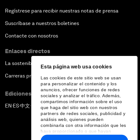
Regístrese para recibir nuestras notas de prensa
Suscríbase a nuestros boletines
Contacte con nosotros
Enlaces directos
La sostenibilidad en el Foro
Esta página web usa cookies
Carreras profesionales
Las cookies de este sitio web se usan
para personalizar el contenido y los
anuncios, ofrecer funciones de redes
Ediciones en otros idiomas
sociales y analizar el tráfico. Además,
compartimos información sobre el uso
EN
ES
中文
日本語
▪
▪
▪
que haga del sitio web con nuestros
partners de redes sociales, publicidad y
análisis web, quienes pueden
combinarla con otra información que les
haya proporcionado o que hayan
recopilado a partir del uso que haya