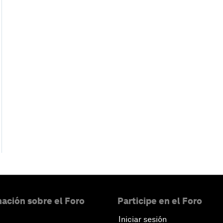
ación sobre el Foro
Participe en el Foro
Iniciar sesión