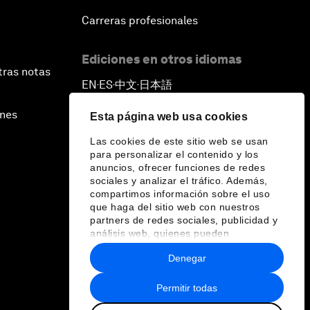
Carreras profesionales
Ediciones en otros idiomas
tras notas
EN
ES
中文
日本語
▪
▪
▪
ines
Esta página web usa cookies
Las cookies de este sitio web se usan
para personalizar el contenido y los
anuncios, ofrecer funciones de redes
sociales y analizar el tráfico. Además,
compartimos información sobre el uso
que haga del sitio web con nuestros
partners de redes sociales, publicidad y
análisis web, quienes pueden
combinarla con otra información que les
Denegar
haya proporcionado o que hayan
recopilado a partir del uso que haya
hecho de sus servicios.
Permitir todas