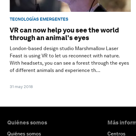
TECNOLOGÍAS EMERGENTES
VR can now help you see the world
through an animal's eyes
London-based design studio Marshmallow Laser
Feast is using VR to let us reconnect with nature.
With headsets, you can see a forest through the eyes
of different animals and experience th...
31 may 2018
Quiénes somos
Más inform
Quiénes somos
Centros