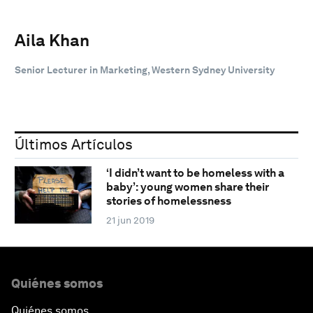
Aila Khan
Senior Lecturer in Marketing, Western Sydney University
Últimos Artículos
‘I didn’t want to be homeless with a
baby’: young women share their
stories of homelessness
21 jun 2019
Quiénes somos
Quiénes somos