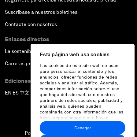
Suscríbase a nuestros boletines
Contacte con nosotros
Enlaces directos
La sostenibilidad en el Foro
Esta página web usa cookies
Carreras profesionales
Las cookies de este sitio web se usan
para personalizar el contenido y los
anuncios, ofrecer funciones de redes
Ediciones en otros idiomas
sociales y analizar el tráfico. Además,
compartimos información sobre el uso
EN
ES
中文
日本語
▪
▪
▪
que haga del sitio web con nuestros
partners de redes sociales, publicidad y
análisis web, quienes pueden
combinarla con otra información que les
haya proporcionado o que hayan
recopilado a partir del uso que haya
Denegar
hecho de sus servicios.
Política de privacidad y normas de uso