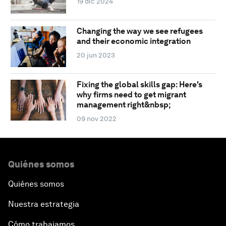
19 dic 2024
Changing the way we see refugees
and their economic integration
20 jun 2023
Fixing the global skills gap: Here's
why firms need to get migrant
management right&nbsp;
09 nov 2022
Quiénes somos
Quiénes somos
Nuestra estrategia
Cómo trabajamos