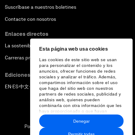
Suscríbase a nuestros boletines
Contacte con nosotros
Enlaces directos
La sostenibilidad en el Foro
Esta página web usa cookies
Carreras profesionales
Las cookies de este sitio web se usan
para personalizar el contenido y los
anuncios, ofrecer funciones de redes
Ediciones en otros idiomas
sociales y analizar el tráfico. Además,
compartimos información sobre el uso
EN
ES
中文
日本語
▪
▪
▪
que haga del sitio web con nuestros
partners de redes sociales, publicidad y
análisis web, quienes pueden
combinarla con otra información que les
haya proporcionado o que hayan
recopilado a partir del uso que haya
Denegar
hecho de sus servicios.
Política de privacidad y normas de uso
Permitir todas