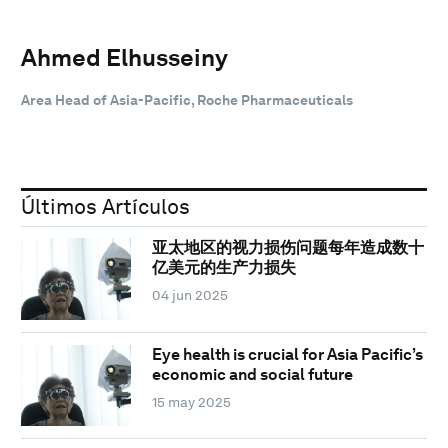
Ahmed Elhusseiny
Area Head of Asia-Pacific, Roche Pharmaceuticals
Últimos Artículos
亚太地区的视力损伤问题每年造成数十
亿美元的生产力损失
04 jun 2025
Eye health is crucial for Asia Pacific’s
economic and social future
15 may 2025