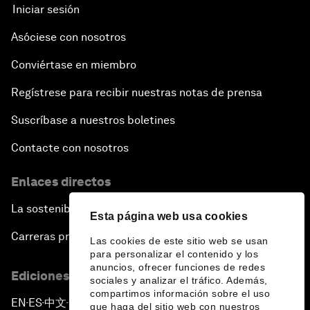
Iniciar sesión
Asóciese con nosotros
Conviértase en miembro
Regístrese para recibir nuestras notas de prensa
Suscríbase a nuestros boletines
Contacte con nosotros
Enlaces directos
La sostenibilidad en el Foro
Esta página web usa cookies
Carreras profesionales
Las cookies de este sitio web se usan
para personalizar el contenido y los
anuncios, ofrecer funciones de redes
Ediciones en otros idiomas
sociales y analizar el tráfico. Además,
compartimos información sobre el uso
EN
ES
中文
日本語
▪
▪
▪
que haga del sitio web con nuestros