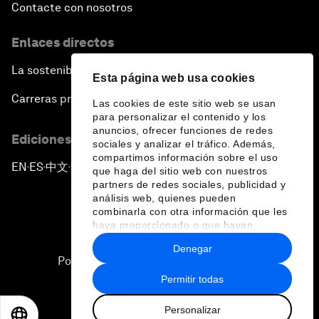
Contacte con nosotros
Enlaces directos
La sostenibilidad en el Foro
Esta página web usa cookies
Carreras profesionales
Las cookies de este sitio web se usan
para personalizar el contenido y los
anuncios, ofrecer funciones de redes
Ediciones en otros idiomas
sociales y analizar el tráfico. Además,
compartimos información sobre el uso
EN
ES
中文
日本語
▪
▪
▪
que haga del sitio web con nuestros
partners de redes sociales, publicidad y
análisis web, quienes pueden
combinarla con otra información que les
haya proporcionado o que hayan
recopilado a partir del uso que haya
Denegar
hecho de sus servicios.
Política de privacidad y normas de uso
Permitir todas
Sitemap
Personalizar
©
2026
Foro Económico Mundial
EN
ES
中文
日本語