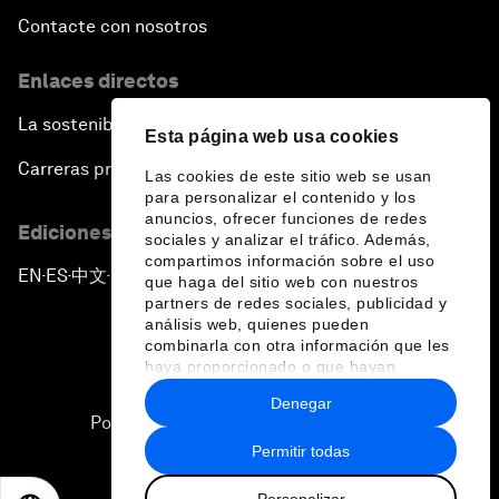
Contacte con nosotros
Enlaces directos
La sostenibilidad en el Foro
Esta página web usa cookies
Carreras profesionales
Las cookies de este sitio web se usan
para personalizar el contenido y los
anuncios, ofrecer funciones de redes
Ediciones en otros idiomas
sociales y analizar el tráfico. Además,
compartimos información sobre el uso
EN
ES
中文
日本語
▪
▪
▪
que haga del sitio web con nuestros
partners de redes sociales, publicidad y
análisis web, quienes pueden
combinarla con otra información que les
haya proporcionado o que hayan
recopilado a partir del uso que haya
Denegar
hecho de sus servicios.
Política de privacidad y normas de uso
Permitir todas
Sitemap
Personalizar