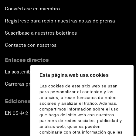
Conviértase en miembro
Regístrese para recibir nuestras notas de prensa
Suscríbase a nuestros boletines
Contacte con nosotros
Enlaces directos
La sostenibilidad en el Foro
Esta página web usa cookies
Carreras profesionales
Las cookies de este sitio web se usan
para personalizar el contenido y los
anuncios, ofrecer funciones de redes
Ediciones en otros idiomas
sociales y analizar el tráfico. Además,
compartimos información sobre el uso
EN
ES
中文
日本語
▪
▪
▪
que haga del sitio web con nuestros
partners de redes sociales, publicidad y
análisis web, quienes pueden
combinarla con otra información que les