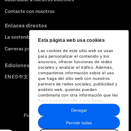
Contacte con nosotros
Enlaces directos
La sostenibilidad en el Foro
Esta página web usa cookies
Carreras profesionales
Las cookies de este sitio web se usan
para personalizar el contenido y los
anuncios, ofrecer funciones de redes
Ediciones en otros idiomas
sociales y analizar el tráfico. Además,
compartimos información sobre el uso
EN
ES
中文
日本語
▪
▪
▪
que haga del sitio web con nuestros
partners de redes sociales, publicidad y
análisis web, quienes pueden
combinarla con otra información que les
haya proporcionado o que hayan
recopilado a partir del uso que haya
Denegar
hecho de sus servicios.
Política de privacidad y normas de uso
Permitir todas
Sitemap