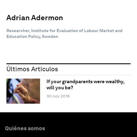
Adrian Adermon
Researcher, Institute for Evaluation of Labour Market and
Education Policy, Sweden
Últimos Artículos
If your grandparents were wealthy,
will you be?
30 nov 2016
Quiénes somos