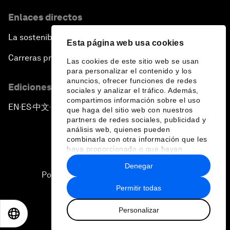
Enlaces directos
La sostenibilidad en el Foro
Esta página web usa cookies
Carreras profesionales
Las cookies de este sitio web se usan
para personalizar el contenido y los
anuncios, ofrecer funciones de redes
Ediciones en otros idiomas
sociales y analizar el tráfico. Además,
compartimos información sobre el uso
EN
ES
中文
日本語
▪
▪
▪
que haga del sitio web con nuestros
partners de redes sociales, publicidad y
análisis web, quienes pueden
combinarla con otra información que les
haya proporcionado o que hayan
recopilado a partir del uso que haya
Denegar
hecho de sus servicios.
Política de privacidad y normas de uso
Permitir todas
Sitemap
Personalizar
©
2026
Foro Económico Mundial
EN
ES
中文
日本語