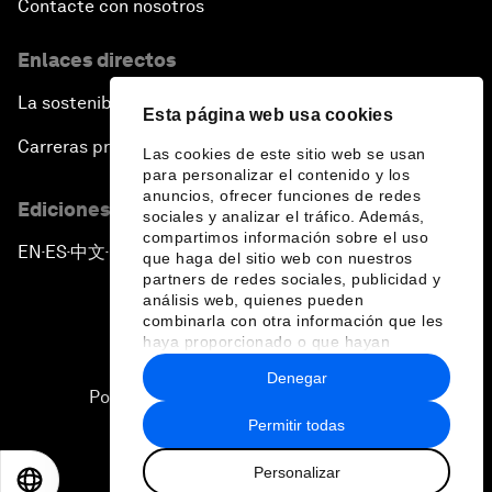
Contacte con nosotros
Enlaces directos
La sostenibilidad en el Foro
Esta página web usa cookies
Carreras profesionales
Las cookies de este sitio web se usan
para personalizar el contenido y los
anuncios, ofrecer funciones de redes
Ediciones en otros idiomas
sociales y analizar el tráfico. Además,
compartimos información sobre el uso
EN
ES
中文
日本語
▪
▪
▪
que haga del sitio web con nuestros
partners de redes sociales, publicidad y
análisis web, quienes pueden
combinarla con otra información que les
haya proporcionado o que hayan
recopilado a partir del uso que haya
Denegar
hecho de sus servicios.
Política de privacidad y normas de uso
Permitir todas
Sitemap
Personalizar
©
2026
Foro Económico Mundial
EN
ES
中文
日本語