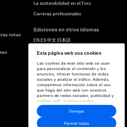
La sostenibilidad en el Foro
Carreras profesionales
Ediciones en otros idiomas
tras notas
EN
ES
中文
日本語
▪
▪
▪
ines
Esta página web usa cookies
Las cookies de este sitio web se usan
para personalizar el contenido y los
anuncios, ofrecer funciones de redes
sociales y analizar el tráfico. Además,
compartimos información sobre el uso
que haga del sitio web con nuestros
partners de redes sociales, publicidad y
análisis web, quienes pueden
combinarla con otra información que les
Denegar
haya proporcionado o que hayan
recopilado a partir del uso que haya
hecho de sus servicios.
Permitir todas