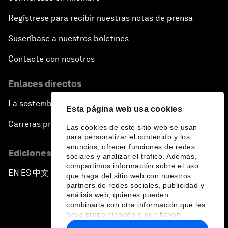
Regístrese para recibir nuestras notas de prensa
Suscríbase a nuestros boletines
Contacte con nosotros
Enlaces directos
La sostenibilidad en el Foro
Esta página web usa cookies
Carreras profesionales
Las cookies de este sitio web se usan
para personalizar el contenido y los
anuncios, ofrecer funciones de redes
Ediciones en otros idiomas
sociales y analizar el tráfico. Además,
compartimos información sobre el uso
EN
ES
中文
日本語
▪
▪
▪
que haga del sitio web con nuestros
partners de redes sociales, publicidad y
análisis web, quienes pueden
combinarla con otra información que les
haya proporcionado o que hayan
recopilado a partir del uso que haya