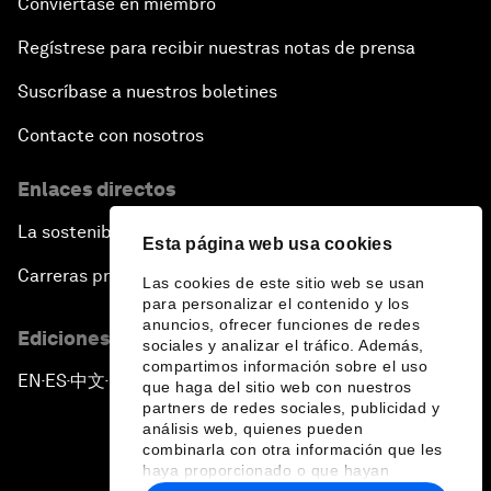
Conviértase en miembro
Regístrese para recibir nuestras notas de prensa
Suscríbase a nuestros boletines
Contacte con nosotros
Enlaces directos
La sostenibilidad en el Foro
Esta página web usa cookies
Carreras profesionales
Las cookies de este sitio web se usan
para personalizar el contenido y los
anuncios, ofrecer funciones de redes
Ediciones en otros idiomas
sociales y analizar el tráfico. Además,
compartimos información sobre el uso
EN
ES
中文
日本語
▪
▪
▪
que haga del sitio web con nuestros
partners de redes sociales, publicidad y
análisis web, quienes pueden
combinarla con otra información que les
haya proporcionado o que hayan