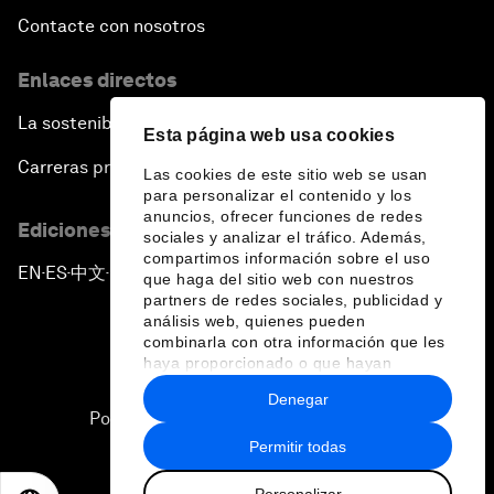
Contacte con nosotros
Enlaces directos
La sostenibilidad en el Foro
Esta página web usa cookies
Carreras profesionales
Las cookies de este sitio web se usan
para personalizar el contenido y los
anuncios, ofrecer funciones de redes
Ediciones en otros idiomas
sociales y analizar el tráfico. Además,
compartimos información sobre el uso
EN
ES
中文
日本語
▪
▪
▪
que haga del sitio web con nuestros
partners de redes sociales, publicidad y
análisis web, quienes pueden
combinarla con otra información que les
haya proporcionado o que hayan
recopilado a partir del uso que haya
Denegar
hecho de sus servicios.
Política de privacidad y normas de uso
Permitir todas
Sitemap
Personalizar