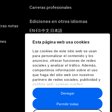
Carreras profesionales
Ediciones en otros idiomas
tras notas
EN
ES
中文
日本語
▪
▪
▪
ines
Esta página web usa cookies
Las cookies de este sitio web se usan
para personalizar el contenido y los
anuncios, ofrecer funciones de redes
sociales y analizar el tráfico. Además,
compartimos información sobre el uso
que haga del sitio web con nuestros
partners de redes sociales, publicidad y
análisis web, quienes pueden
combinarla con otra información que les
Denegar
haya proporcionado o que hayan
recopilado a partir del uso que haya
hecho de sus servicios.
Permitir todas