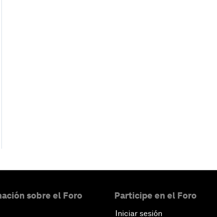
ación sobre el Foro
Participe en el Foro
Iniciar sesión