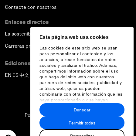
Contacte con nosotros
Enlaces directos
La sostenibilidad en el Foro
Esta página web usa cookies
Carreras profesionales
Las cookies de este sitio web se usan
para personalizar el contenido y los
anuncios, ofrecer funciones de redes
Ediciones en otros idiomas
sociales y analizar el tráfico. Además,
compartimos información sobre el uso
EN
ES
中文
日本語
▪
▪
▪
que haga del sitio web con nuestros
partners de redes sociales, publicidad y
análisis web, quienes pueden
combinarla con otra información que les
haya proporcionado o que hayan
recopilado a partir del uso que haya
Denegar
hecho de sus servicios.
Política de privacidad y normas de uso
Permitir todas
Sitemap
Personalizar