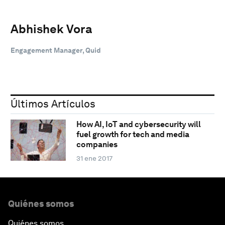
Abhishek Vora
‎Engagement Manager, Quid
Últimos Artículos
How AI, IoT and cybersecurity will
fuel growth for tech and media
companies
31 ene 2017
Quiénes somos
Quiénes somos