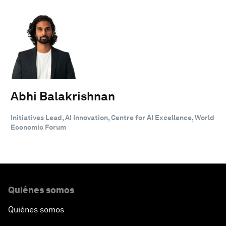
Abhi Balakrishnan
Initiatives Lead, AI Innovation, Centre for AI Excellence, World
Economic Forum
Quiénes somos
Quiénes somos