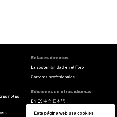
Enlaces directos
La sostenibilidad en el Foro
Carreras profesionales
Ediciones en otros idiomas
tras notas
EN
ES
中文
日本語
▪
▪
▪
ines
Esta página web usa cookies