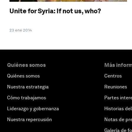
Unite for Syria: If not us, who?
23 ene 2014
Quiénes somos
Más inform
Quiénes somos
Centros
Nuestra estrategia
Reuniones
Cómo trabajamos
Partes inter
Liderazgo y gobernanza
Historias del
Nuestra repercusión
Notas de pr
Galería de f