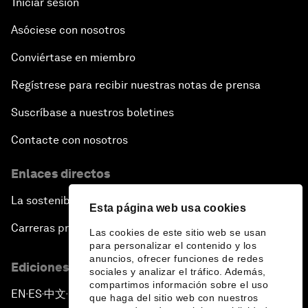
Iniciar sesión
Asóciese con nosotros
Conviértase en miembro
Regístrese para recibir nuestras notas de prensa
Suscríbase a nuestros boletines
Contacte con nosotros
Enlaces directos
La sostenibilidad en el Foro
Esta página web usa cookies
Carreras profesionales
Las cookies de este sitio web se usan
para personalizar el contenido y los
anuncios, ofrecer funciones de redes
Ediciones en otros idiomas
sociales y analizar el tráfico. Además,
compartimos información sobre el uso
EN
ES
中文
日本語
▪
▪
▪
que haga del sitio web con nuestros