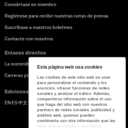
Conviértase en miembro
Regístrese para recibir nuestras notas de prensa
Suscríbase a nuestros boletines
Contacte con nosotros
Enlaces directos
La sostenibilidad en el Foro
Esta página web usa cookies
Carreras profesionales
Las cookies de este sitio web se usan
para personalizar el contenido y los
anuncios, ofrecer funciones de redes
Ediciones en otros idiomas
sociales y analizar el tráfico. Además,
compartimos información sobre el uso
EN
ES
中文
日本語
▪
▪
▪
que haga del sitio web con nuestros
partners de redes sociales, publicidad y
análisis web, quienes pueden
combinarla con otra información que les
haya proporcionado o que hayan