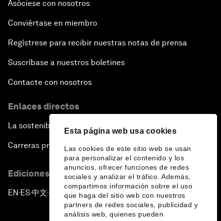
Asóciese con nosotros
Conviértase en miembro
Regístrese para recibir nuestras notas de prensa
Suscríbase a nuestros boletines
Contacte con nosotros
Enlaces directos
La sostenibilidad en el Foro
Esta página web usa cookies
Carreras profesionales
Las cookies de este sitio web se usan
para personalizar el contenido y los
anuncios, ofrecer funciones de redes
Ediciones en otros idiomas
sociales y analizar el tráfico. Además,
compartimos información sobre el uso
EN
ES
中文
日本語
▪
▪
▪
que haga del sitio web con nuestros
partners de redes sociales, publicidad y
análisis web, quienes pueden